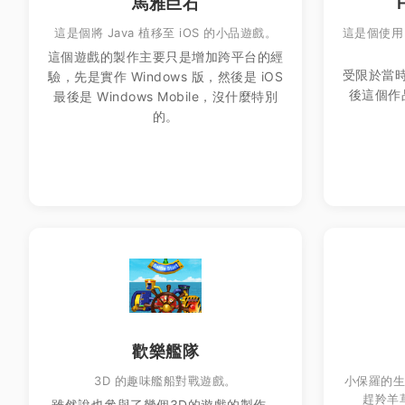
馬雅巨石
這是個將 Java 植移至 iOS 的小品遊戲。
這是個使用 J
這個遊戲的製作主要只是增加跨平台的經
受限於當
驗，先是實作 Windows 版，然後是 iOS
後這個作
最後是 Windows Mobile，沒什麼特別
的。
歡樂艦隊
3D 的趣味艦船對戰遊戲。
小保羅的
趕羚羊
雖然說也參與了幾個3D的遊戲的製作，