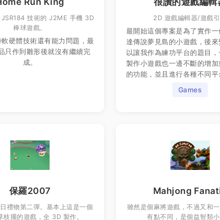
Home Run King
很讚的遊戲編輯
SR184 技術的 J2ME 手機 3D
2D 遊戲編輯器/遊戲
棒球遊戲。
最開始這個專案是為了實作一
時軟硬體技術還有能力問題，最
達傳說夢見島的小遊戲，後來
品只作到雛形後就沒有繼續完
以讓我作為練功平台的題目，
成。
製作小遊戲也一邊不斷的增加
的功能，並且進行各種不同平
Games
保羅2007
Mahjong Fanat
生日禮物第二彈。基本上這是一個
雖然是個麻將遊戲，不過又和一
草枝擺的遊戲，全 3D 製作。
有點不同，是個益智類小