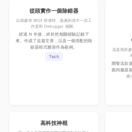
從頭實作一個除錯器
以前參與 BIOS 研發時，負責的其中一項工
作是和 Debugger 相關。
經過 N 年後，終於把相關經驗記錄下
來。作成了這篇文章，以及一個撘配的除
錯器程式雛形作為範例。
這是我所
Tech
開發這款
戲伺服器
作
高科技神棍