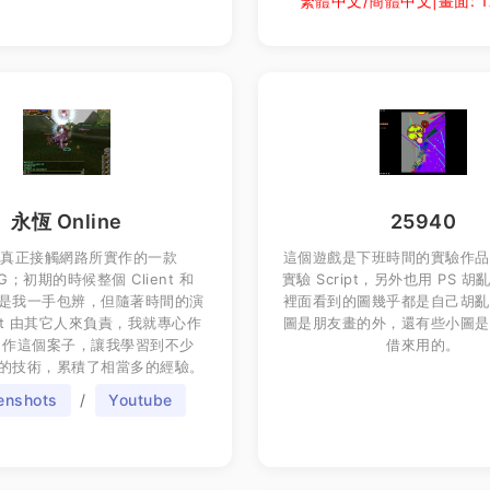
繁體中文/簡體中文|畫面: 17
永恆 Online
25940
我真正接觸網路所實作的一款
這個遊戲是下班時間的實驗作品
G；初期的時候整個 Client 和
實驗 Script，另外也用 PS 
r 都是我一手包辨，但隨著時間的演
裡面看到的圖幾乎都是自己胡亂
ent 由其它人來負責，我就專心作
圖是朋友畫的外，還有些小圖是
er。作這個案子，讓我學習到不少
借來用的。
r 端的技術，累積了相當多的經驗。
enshots
/
Youtube