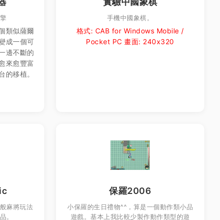
器
實驗中國象棋
引擎
手機中國象棋。
個類似薩爾
格式: CAB for Windows Mobile /
變成一個可
Pocket PC 畫面: 240x320
一邊不斷的
愈來愈豐富
台的移植。
ic
保羅2006
般麻將玩法
小保羅的生日禮物^^，算是一個動作類小品
品。
遊戲。基本上我比較少製作動作類型的遊