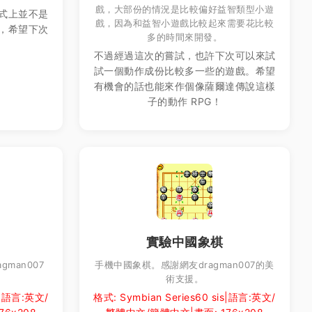
戲，大部份的情況是比較偏好益智類型小遊
式上並不是
戲，因為和益智小遊戲比較起來需要花比較
，希望下次
多的時間來開發。
不過經過這次的嘗試，也許下次可以來試
試一個動作成份比較多一些的遊戲。希望
有機會的話也能來作個像薩爾達傳說這樣
子的動作 RPG！
實驗中國象棋
man007
手機中國象棋。感謝網友dragman007的美
術支援。
is|語言:英文/
格式: Symbian Series60 sis|語言:英文/