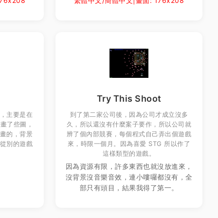
6x208
繁體中文/簡體中文|畫面: 176x208
Try This Shoot
，主要是在
到了第二家公司後，因為公司才成立沒多
胡亂畫了些圖，
久，所以還沒有什麼案子要作，所以公司就
畫的，背景
辨了個內部競賽，每個程式自己弄出個遊戲
從別的遊戲
來，時限一個月。因為喜愛 STG 所以作了
這樣類型的遊戲。
因為資源有限，許多東西也就沒放進來，
沒背景沒音樂音效，連小嘍囉都沒有，全
部只有頭目，結果我得了第一。