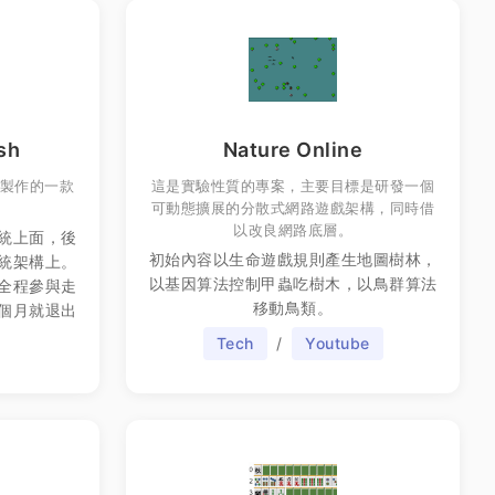
sh
Nature Online
製作的一款
這是實驗性質的專案，主要目標是研發一個
可動態擴展的分散式網路遊戲架構，同時借
以改良網路底層。
統上面，後
初始內容以生命遊戲規則產生地圖樹林，
統架構上。
以基因算法控制甲蟲吃樹木，以鳥群算法
全程參與走
移動鳥類。
個月就退出
Tech
/
Youtube