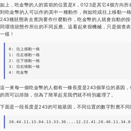
如上，吃金幣的人的當前的位置是X，0123是其它4個方向所
到吃金幣的人可以作的其中一種動作，例如吃或往上移動一格
243種狀態表去查詢要作什麼動作，吃金幣的人就會自動的
同環境狀態作所出的不同反應。這看起來很機械，只是個查表
一樣！
0: 往上移動一格

1: 往左移動一格

2: 往下移動一格

3: 往右移動一格

4: 吃金幣
這一來每一個吃金幣的人都有一條長度是243個單位的基因，
的而可以排除，但為了簡單起見我們就不特別處理了。
下面是一段長度是243的可能基因，不同位置的數字對應不同
30.44.11.13.04.13.33.30....12.22.41.20.40.11.34.0