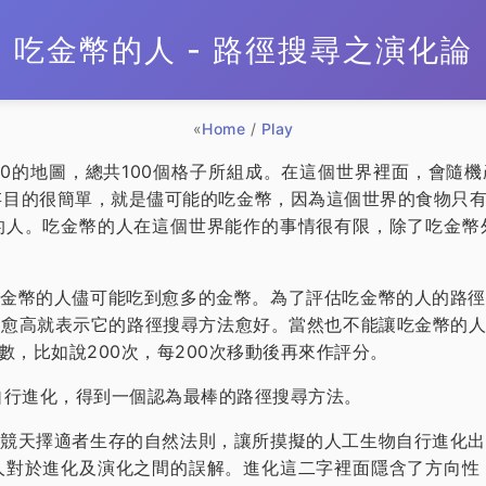
吃金幣的人 - 路徑搜尋之演化論
«
Home
/
Play
0的地圖，總共100個格子所組成。在這個世界裡面，會隨機
存目的很簡單，就是儘可能的吃金幣，因為這個世界的食物只
的人。吃金幣的人在這個世界能作的事情很有限，除了吃金幣
金幣的人儘可能吃到愈多的金幣。為了評估吃金幣的人的路徑
數愈高就表示它的路徑搜尋方法愈好。當然也不能讓吃金幣的
，比如說200次，每200次移動後再來作評分。
金幣的人自行進化，得到一個認為最棒的路徑搜尋方法。
競天擇適者生存的自然法則，讓所摸擬的人工生物自行進化出
人對於進化及演化之間的誤解。進化這二字裡面隱含了方向性