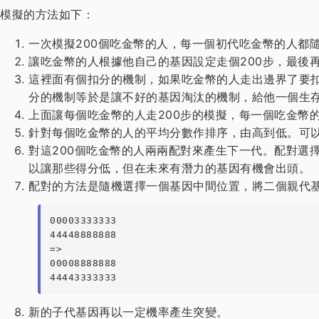
模擬的方法如下：
一次模擬200個吃金幣的人，每一個初代吃金幣的人都
讓吃金幣的人根據他自己的基因設定走個200步，最後
這裡面有個扣分的機制，如果吃金幣的人走出邊界了要
分的機制等於是讓不好的基因淘汰的機制，給他一個生
上面讓每個吃金幣的人走200步的模擬，每一個吃金幣的
針對每個吃金幣的人的平均分數作排序，由高到低。可以
對這200個吃金幣的人兩兩配對來產生下一代。配對選
以讓那些得分低，但在未來有潛力的基因有機會出頭。
配對的方法是隨機選擇一個基因中間位置，將二個親代
00003333333

44448888888

=>

00008888888

44443333333
新的子代基因再以一定機率產生突變。