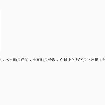
線圖，水平軸是時間，垂直軸是分數，Y-軸上的數字是平均最